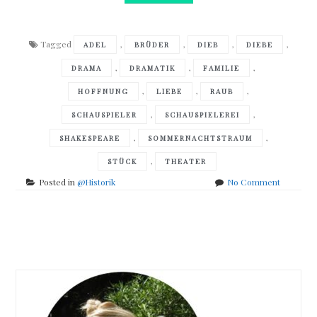
Tagged
,
,
,
,
ADEL
BRÜDER
DIEB
DIEBE
,
,
,
DRAMA
DRAMATIK
FAMILIE
,
,
,
HOFFNUNG
LIEBE
RAUB
,
,
SCHAUSPIELER
SCHAUSPIELEREI
,
,
SHAKESPEARE
SOMMERNACHTSTRAUM
,
STÜCK
THEATER
on
Posted in
@Historik
No Comment
Bernard
Cornwell
–
Posts
Narren
und
navigation
Sterblich