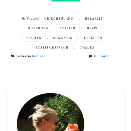
Tagged
,
,
GRIECHENLAND
HERAKLIT
,
,
,
HOFFNUNG
ITALIEN
NEAPEL
,
,
,
POLIITK
ROMANTIK
STREITEN
,
STREITGESPRÄCH
THALES
on
Posted in
Romane
No Comment
Luciano
De
Crescen
Posts
–
Alles
navigation
fließt,
sagt
Heraklit