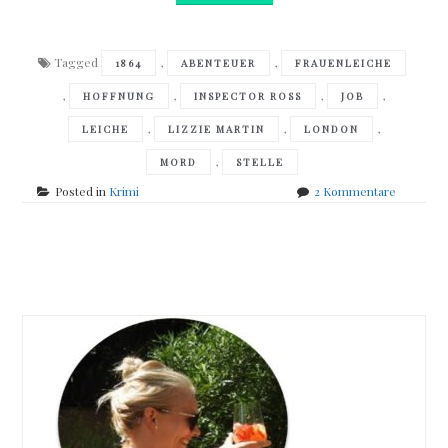
Tagged
,
,
1864
ABENTEUER
FRAUENLEICHE
,
,
,
,
HOFFNUNG
INSPECTOR ROSS
JOB
,
,
,
LEICHE
LIZZIE MARTIN
LONDON
,
MORD
STELLE
zu
Posted in
Krimi
2 Kommentare
Ann
Granger
–
Posts
Wer
sich
navigation
in
Gefahr
begibt