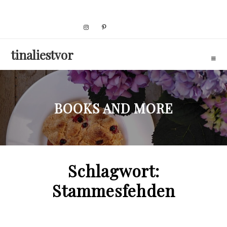
Skip
to
content
tinaliestvor
BOOKS AND MORE
Schlagwort:
Stammesfehden