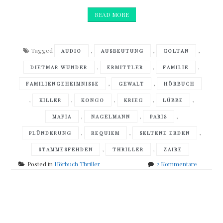
READ MORE
Tagged
,
,
,
AUDIO
AUSBEUTUNG
COLTAN
,
,
,
DIETMAR WUNDER
ERMITTLER
FAMILIE
,
,
FAMILIENGEHEIMNISSE
GEWALT
HÖRBUCH
,
,
,
,
,
KILLER
KONGO
KRIEG
LÜBBE
,
,
,
MAFIA
NAGELMANN
PARIS
,
,
,
PLÜNDERUNG
REQUIEM
SELTENE ERDEN
,
,
STAMMESFEHDEN
THRILLER
ZAIRE
zu
Posted in
Hörbuch Thriller
2 Kommentare
Jean-
Christop
Grangé
Posts
–
Schwarze
Requiem