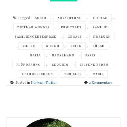
Tagged
,
,
,
AUDIO
AUSBEUTUNG
COLTAN
,
,
,
DIETMAR WUNDER
ERMITTLER
FAMILIE
,
,
FAMILIENGEHEIMNISSE
GEWALT
HÖRBUCH
,
,
,
,
,
KILLER
KONGO
KRIEG
LÜBBE
,
,
,
MAFIA
NAGELMANN
PARIS
,
,
,
PLÜNDERUNG
REQUIEM
SELTENE ERDEN
,
,
STAMMESFEHDEN
THRILLER
ZAIRE
zu
Posted in
Hörbuch Thriller
2 Kommentare
Jean-
Christop
Grangé
Posts
–
Schwarze
navigation
Requiem