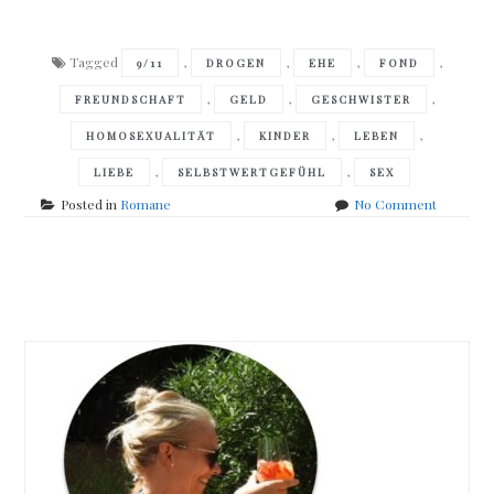
Tagged
,
,
,
,
9/11
DROGEN
EHE
FOND
,
,
,
FREUNDSCHAFT
GELD
GESCHWISTER
,
,
,
HOMOSEXUALITÄT
KINDER
LEBEN
,
,
LIEBE
SELBSTWERTGEFÜHL
SEX
on
Posted in
Romane
No Comment
Cynthia
D’Aprix
Sweeney
Posts
–
</br>Das
navigation
Nest