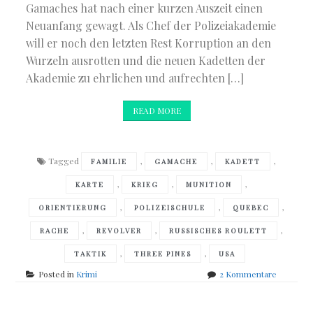
Gamaches hat nach einer kurzen Auszeit einen
Neuanfang gewagt. Als Chef der Polizeiakademie
will er noch den letzten Rest Korruption an den
Wurzeln ausrotten und die neuen Kadetten der
Akademie zu ehrlichen und aufrechten […]
READ MORE
Tagged
,
,
,
FAMILIE
GAMACHE
KADETT
,
,
,
KARTE
KRIEG
MUNITION
,
,
,
ORIENTIERUNG
POLIZEISCHULE
QUEBEC
,
,
,
RACHE
REVOLVER
RUSSISCHES ROULETT
,
,
TAKTIK
THREE PINES
USA
zu
Posted in
Krimi
2 Kommentare
Louise
Penny