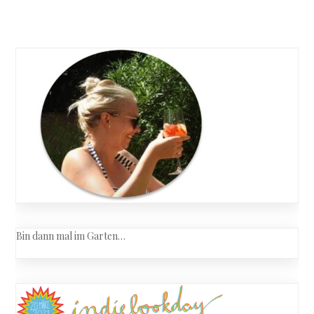
–
Posts
A
great
navigation
Reckonin
Bin dann mal im Garten…