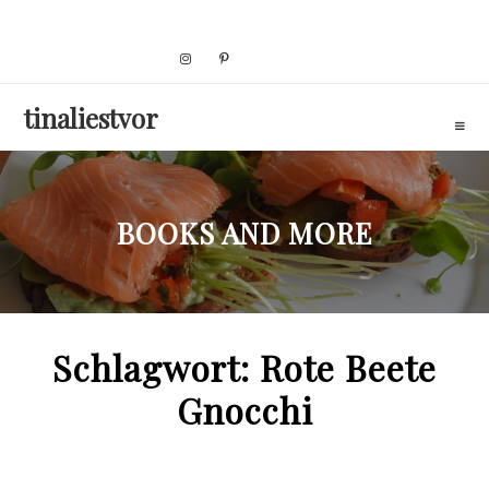
Skip
to
content
tinaliestvor
BOOKS AND MORE
Schlagwort:
Rote Beete
Gnocchi