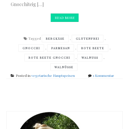
Gnocchiteig […]
READ MORE
Tagged
,
,
BERGKÄSE
GLUTENFREI
,
,
,
GNOCCHI
PARMESAN
ROTE BEETE
,
,
ROTE BEETE GNOCCHI
WALNUSS
WALNÜSSE
zu
Posted in
vegetarische Hauptspeisen
1 Kommentar
Rote-
Bete-
Gnocchi
Posts
mit
geröstet
navigation
Walnüsse
–
glutenfre