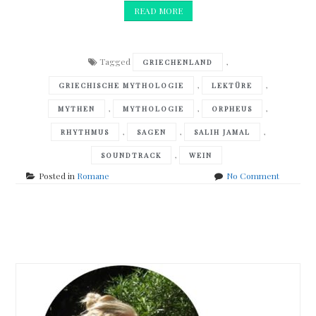
READ MORE
Tagged
,
GRIECHENLAND
,
,
GRIECHISCHE MYTHOLOGIE
LEKTÜRE
,
,
,
MYTHEN
MYTHOLOGIE
ORPHEUS
,
,
,
RHYTHMUS
SAGEN
SALIH JAMAL
,
SOUNDTRACK
WEIN
on
Posted in
Romane
No Comment
Salih
Jamal
–
Posts
Orpheus
navigation