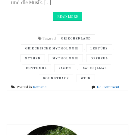
und die Musik. […]
READ MORE
Tagged
,
GRIECHENLAND
,
,
GRIECHISCHE MYTHOLOGIE
LEKTÜRE
,
,
,
MYTHEN
MYTHOLOGIE
ORPHEUS
,
,
,
RHYTHMUS
SAGEN
SALIH JAMAL
,
SOUNDTRACK
WEIN
on
Posted in
Romane
No Comment
Salih
Jamal
–
Posts
Orpheus
navigation