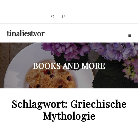
Skip
to
content
tinaliestvor
BOOKS AND MORE
Schlagwort:
Griechische
Mythologie