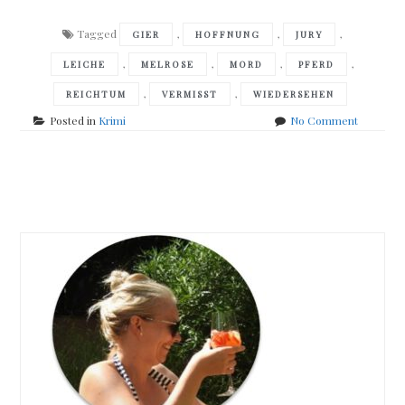
Tagged
,
,
,
GIER
HOFFNUNG
JURY
,
,
,
,
LEICHE
MELROSE
MORD
PFERD
,
,
REICHTUM
VERMISST
WIEDERSEHEN
on
Posted in
Krimi
No Comment
Martha
Grimes
–
Posts
Aufersta
von
navigation
den
Toten