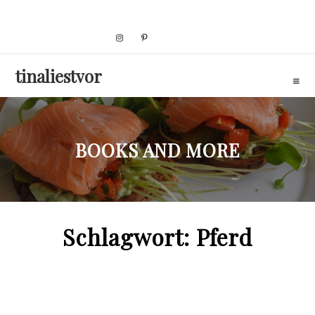
Skip
to
content
tinaliestvor
BOOKS AND MORE
Schlagwort:
Pferd