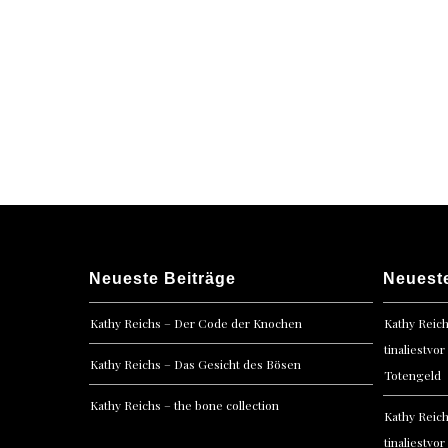
navigation
Neueste Beiträge
Neuest
Kathy Reichs – Der Code der Knochen
Kathy Reic
tinaliestvor
Kathy Reichs – Das Gesicht des Bösen
Totengeld
Kathy Reichs – the bone collection
Kathy Reic
tinaliestvor