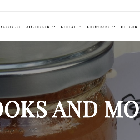
Startseite
Bibliothek
Ebooks
Hörbücher
Mission
OOKS AND MO