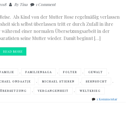
2018
By
Tina
1 Comment
 Reise. Als Kind von der Mutter Rose regelmäßig verlassen
eit sich selbst überlassen tritt er durch Zufall in ihre
r während einer normalen Übersetzungsarbeit in der
aratisten seine Mutter wieder. Damit beginnt […]
READ MORE
,
,
,
,
FAMILIE
FAMILIENSAGA
FOLTER
GEWALT
,
,
,
CHAEL ONDAATJE
MICHAEL STIEREN
SEHNSUCHT
,
,
ÜBERSETZUNG
VERGANGENHEIT
WELTKRIEG
zu
1 Kommentar
Micha
Ondaa
–
Kriegs