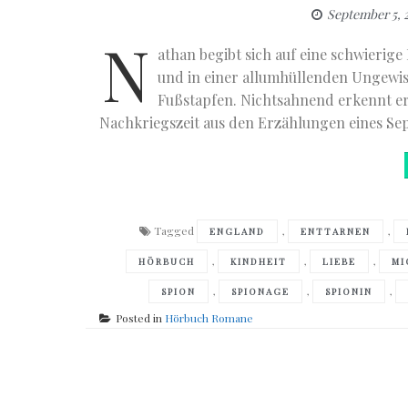
September 5, 
N
athan begibt sich auf eine schwierige
und in einer allumhüllenden Ungewissh
Fußstapfen. Nichtsahnend erkennt e
Nachkriegszeit aus den Erzählungen eines Sep
Tagged
,
,
ENGLAND
ENTTARNEN
,
,
,
HÖRBUCH
KINDHEIT
LIEBE
MI
,
,
,
SPION
SPIONAGE
SPIONIN
Posted in
Hörbuch Romane
Posts