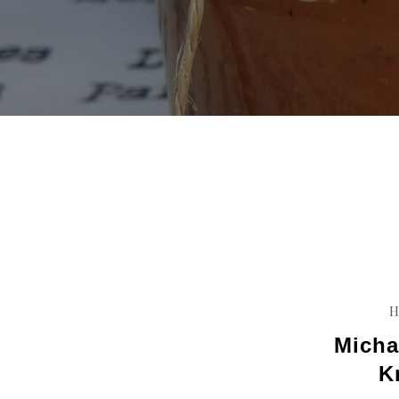
H
Micha
K