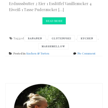
Erdnussbutter 2 Eier 1 Esslöffel Vanillezucker 4
Eiweiß 1 Tasse Puderzucker […]
READ MORE
Tagged
,
,
,
BANANEN
GLUTENFREI
KUCHEN
MARSHMELLOW
on
Posted in
Kuchen & Torten
No Comment
glutenfre
Erdnussb
Käsekuc
Posts
mit
Marshme
navigation
Frosting
und
Bananen