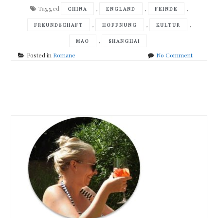
Tagged
,
,
,
CHINA
ENGLAND
FEINDE
,
,
,
FREUNDSCHAFT
HOFFNUNG
KULTUR
,
MAO
SHANGHAI
on
Posted in
Romane
No Comment
Anchee
Min
–
Posts
Land
meines
navigation
Herzens