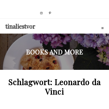
Skip
to
content
tinaliestvor
BOOKS AND MORE
Schlagwort:
Leonardo da
Vinci