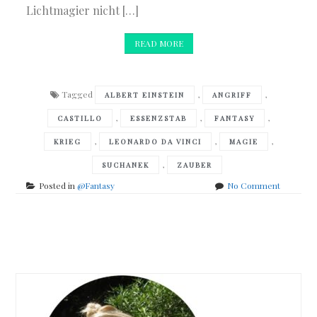
Lichtmagier nicht […]
READ MORE
Tagged
,
,
ALBERT EINSTEIN
ANGRIFF
,
,
,
CASTILLO
ESSENZSTAB
FANTASY
,
,
,
KRIEG
LEONARDO DA VINCI
MAGIE
,
SUCHANEK
ZAUBER
on
Posted in
@Fantasy
No Comment
Andreas
Suchanek
–
Posts
Das
Erbe
navigation
der
Macht
–
Essenzst