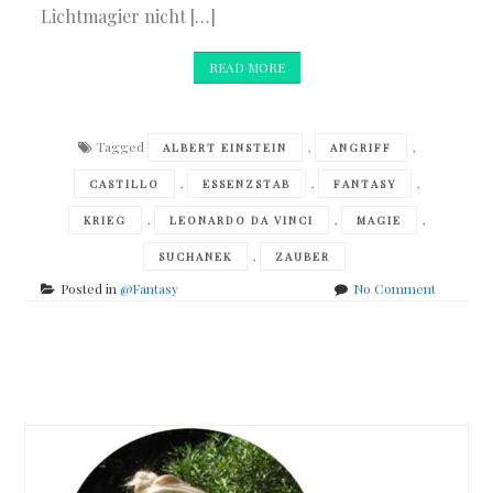
Lichtmagier nicht […]
READ MORE
Tagged
,
,
ALBERT EINSTEIN
ANGRIFF
,
,
,
CASTILLO
ESSENZSTAB
FANTASY
,
,
,
KRIEG
LEONARDO DA VINCI
MAGIE
,
SUCHANEK
ZAUBER
on
Posted in
@Fantasy
No Comment
Andreas
Suchanek
–
Posts
Das
Erbe
navigation
der
Macht
–
Essenzst