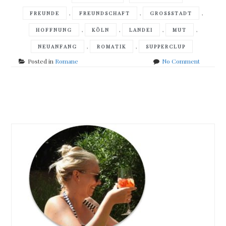
,
,
,
FREUNDE
FREUNDSCHAFT
GROSSSTADT
,
,
,
,
HOFFNUNG
KÖLN
LANDEI
MUT
,
,
NEUANFANG
ROMATIK
SUPPERCLUP
on
Posted in
Romane
No Comment
Maria
Linke
–
Posts
Mitten
rein
navigation
ins
Leben