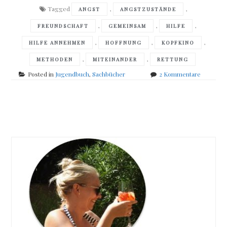
Tagged
,
,
ANGST
ANGSTZUSTÄNDE
,
,
,
FREUNDSCHAFT
GEMEINSAM
HILFE
,
,
,
HILFE ANNEHMEN
HOFFNUNG
KOPFKINO
,
,
METHODEN
MITEINANDER
RETTUNG
zu
Posted in
Jugendbuch
,
Sachbücher
2 Kommentare
Corinna
Möhrke
–
Posts
Klara
&
navigation
Delfi