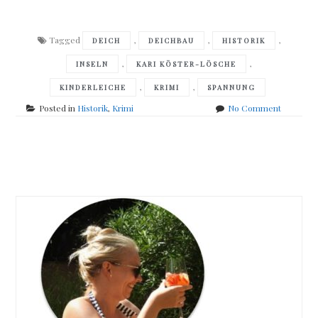
Tagged
,
,
,
DEICH
DEICHBAU
HISTORIK
,
,
INSELN
KARI KÖSTER-LÖSCHE
,
,
KINDERLEICHE
KRIMI
SPANNUNG
on
Posted in
Historik
,
Krimi
No Comment
Kari
Köster-
Lösche
Posts
–
Das
navigation
Grab
im
Deich