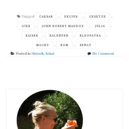
Tagged
,
,
,
CAESAR
DECIUS
GESETZE
,
,
,
GIER
JOHN ROBERT MADDOX
JULIA
,
,
,
KAISER
KALENDER
KLEOPATRA
,
,
MACHT
ROM
SENAT
on
Posted in
Historik
,
Krimi
No Comment
John
Maddox
Roberts
Posts
–
Die
navigation
Feinde
des
Imperato