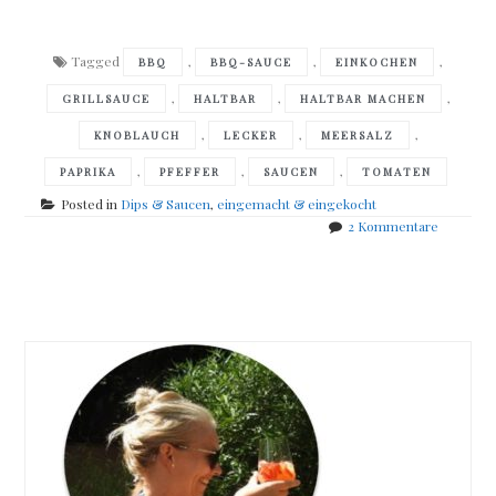
Tagged
,
,
,
BBQ
BBQ-SAUCE
EINKOCHEN
,
,
,
GRILLSAUCE
HALTBAR
HALTBAR MACHEN
,
,
,
KNOBLAUCH
LECKER
MEERSALZ
,
,
,
PAPRIKA
PFEFFER
SAUCEN
TOMATEN
Posted in
Dips & Saucen
,
eingemacht & eingekocht
zu
2 Kommentare
süße
BBQ-
Posts
Sauce
navigation