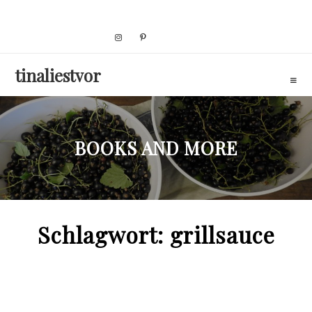
Skip
to
content
tinaliestvor
BOOKS AND MORE
Schlagwort:
grillsauce