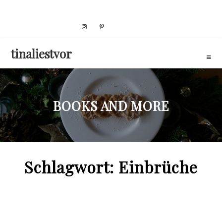
Skip
to
content
tinaliestvor
BOOKS AND MORE
Schlagwort:
Einbrüche