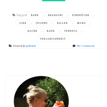
Tagged
,
,
,
BANK
BRASSONI
EINBRÜCHE
,
,
,
,
GIER
JUGEND
KILLER
MORD
,
,
,
RACHE
RAUB
VENEDIG
VERGANGENHEIT
on
Posted in
@Krimi
No Comment
Daniela
Gesing
–
Posts
Venezian
Verhängn
navigation