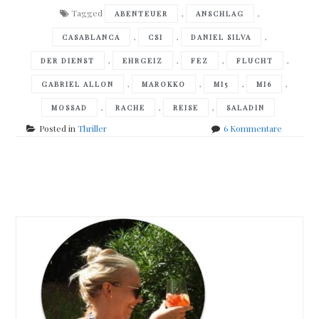
Tagged
,
,
ABENTEUER
ANSCHLAG
,
,
,
CASABLANCA
CSI
DANIEL SILVA
,
,
,
,
DER DIENST
EHRGEIZ
FEZ
FLUCHT
,
,
,
,
GABRIEL ALLON
MAROKKO
MI5
MI6
,
,
,
MOSSAD
RACHE
REISE
SALADIN
zu
Posted in
Thriller
6 Kommentare
Daniel
Silva
–
Posts
Der
Drahtzie
navigation