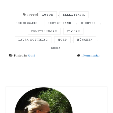
Tagged
,
,
AUTOR
BELLA ITALIA
,
,
,
COMMISSARIO
DEUTSCHLAND
DICHTER
,
,
ERMITTLUNGEN
ITALIEN
,
,
,
LAURA GOTTBERG
MORD
MÜNCHEN
SIENA
zu
Posted in
Krimi
1 Kommentar
Felicitas
Mayall
–
Posts
Wolfstod
navigation