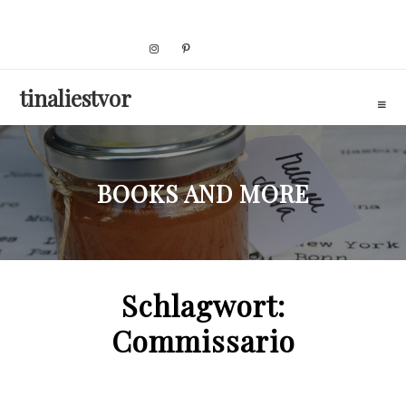
Skip
to
content
tinaliestvor
BOOKS AND MORE
Schlagwort:
Commissario