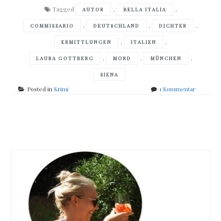
Tagged
,
,
AUTOR
BELLA ITALIA
,
,
,
COMMISSARIO
DEUTSCHLAND
DICHTER
,
,
ERMITTLUNGEN
ITALIEN
,
,
,
LAURA GOTTBERG
MORD
MÜNCHEN
SIENA
zu
Posted in
Krimi
1 Kommentar
Felicitas
Mayall
–
Posts
Wolfstod
navigation