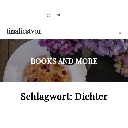
Skip
to
content
tinaliestvor
BOOKS AND MORE
Schlagwort:
Dichter