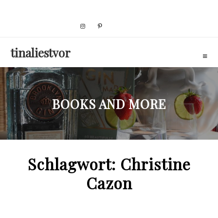
Skip
to
content
tinaliestvor
BOOKS AND MORE
Schlagwort:
Christine
Cazon