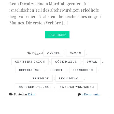
Léon Duval zu einem Mordfall gerufen. Im
israelitischen Teil des altehrwürdigen Friedhofs
liegt vor einem Grabstein die Leiche eines jungen
Mannes. Die ersten Verhöre […]
READ MORE
Tagged
,
,
CANNES
CAZON
,
,
,
CHRISTINE CAZON
CÔTE D’AZUR
DUVAL
,
,
,
ERPRESSUNG
FLUCHT
FRANKREICH
,
,
FRIEDHOF
LÉON DUVAL
,
MORDERMITTLUNG
ZWEITER WELTKRIEG
zu
Posted in
Krimi
1 Kommentar
Christine
Cazon
–
Lange