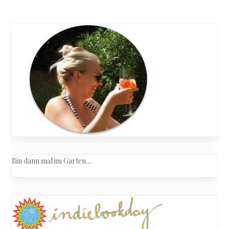
Posts
Schatten
navigation
über
der
Côte
D’Azur
Bin dann mal im Garten…