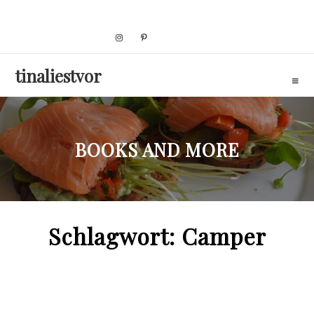
Skip
to
content
tinaliestvor
BOOKS AND MORE
Schlagwort:
Camper