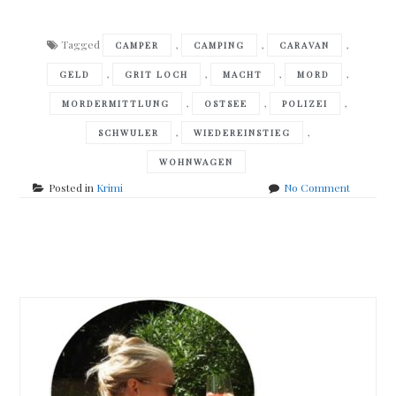
Tagged
,
,
,
CAMPER
CAMPING
CARAVAN
,
,
,
,
GELD
GRIT LOCH
MACHT
MORD
,
,
,
MORDERMITTLUNG
OSTSEE
POLIZEI
,
,
SCHWULER
WIEDEREINSTIEG
WOHNWAGEN
on
Posted in
Krimi
No Comment
Emlin
Borksche
–
Posts
Des
einen
navigation
Freud
des
anderen
Tod