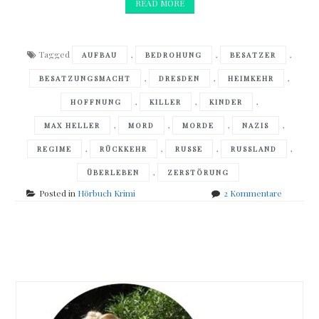
READ MORE
Tagged
,
,
,
AUFBAU
BEDROHUNG
BESATZER
,
,
,
BESATZUNGSMACHT
DRESDEN
HEIMKEHR
,
,
,
HOFFNUNG
KILLER
KINDER
,
,
,
,
MAX HELLER
MORD
MORDE
NAZIS
,
,
,
,
REGIME
RÜCKKEHR
RUSSE
RUSSLAND
,
ÜBERLEBEN
ZERSTÖRUNG
zu
Posted in
Hörbuch Krimi
2 Kommentare
Frank
Goldamm
–
Posts
Tausendt
navigation