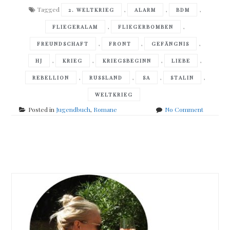
Tagged
,
,
,
2. WELTKRIEG
ALARM
BDM
,
,
FLIEGERALAM
FLIEGERBOMBEN
,
,
,
FREUNDSCHAFT
FRONT
GEFÄNGNIS
,
,
,
,
HJ
KRIEG
KRIEGSBEGINN
LIEBE
,
,
,
,
REBELLION
RUSSLAND
SA
STALIN
WELTKRIEG
on
Posted in
Jugendbuch
,
Romane
No Comment
Frank
Maria
Reifenbe
Posts
–
Wo
navigation
die
Freiheit
wächst