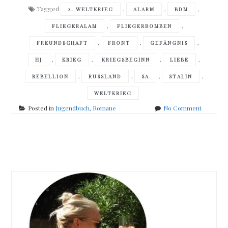
Tagged
,
,
,
2. WELTKRIEG
ALARM
BDM
,
,
FLIEGERALAM
FLIEGERBOMBEN
,
,
,
FREUNDSCHAFT
FRONT
GEFÄNGNIS
,
,
,
,
HJ
KRIEG
KRIEGSBEGINN
LIEBE
,
,
,
,
REBELLION
RUSSLAND
SA
STALIN
WELTKRIEG
on
Posted in
Jugendbuch
,
Romane
No Comment
Frank
Maria
Reifenbe
Posts
–
Wo
navigation
die
Freiheit
wächst