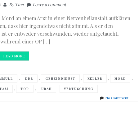
6
By
Tina
Leave a comment
en Mord an einem Arzt in einer Nervenheilanstalt aufklären
en, dass hier irgendetwas nicht stimmt. Als er den
 ist er entweder verschwunden, wieder aufgetaucht,
r während einer OP […]
READ MORE
,
,
,
,
,
MMÜLL
DDR
GEHEIMDIENST
KELLER
MORD
,
,
,
TASI
TOD
URAN
VERTUSCHUNG
on
No Comment
Barry
&
Dana
Stiller
Green
Mamb