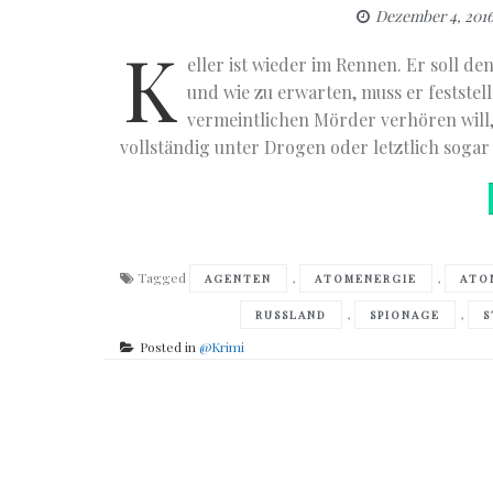
Dezember 4, 201
K
eller ist wieder im Rennen. Er soll d
und wie zu erwarten, muss er feststell
vermeintlichen Mörder verhören will,
vollständig unter Drogen oder letztlich soga
Tagged
,
,
AGENTEN
ATOMENERGIE
ATO
,
,
RUSSLAND
SPIONAGE
S
Posted in
@Krimi
Posts
navigation