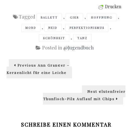
Drucken
Tagged
,
,
,
BALLETT
GIER
HOFFNUNG
,
,
,
MORD
NEID
PERFEKTIONISMUS
,
SCHÖNHEIT
TANZ
Posted in
@Jugendbuch
Beitragsnavigation
Previous
Previous
Ann Granger –
post:
Kerzenlicht für eine Leiche
Next
Next
glutenfreier
post:
Thunfisch-Pilz Auflauf mit Chips
SCHREIBE EINEN KOMMENTAR