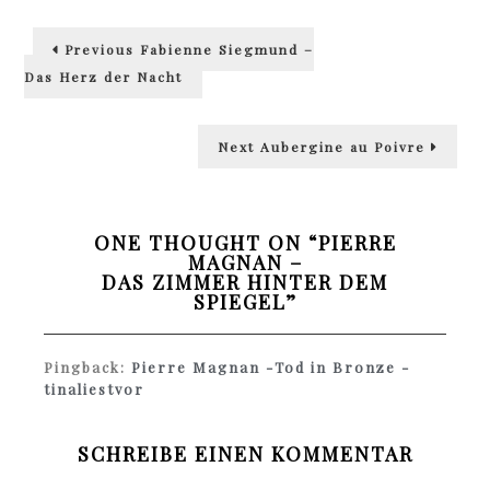
Beitragsnavigation
Previous
Previous
Fabienne Siegmund –
post:
Das Herz der Nacht
Next
Next
Aubergine au Poivre
post:
ONE THOUGHT ON “
PIERRE
MAGNAN –
DAS ZIMMER HINTER DEM
SPIEGEL
”
Pingback:
Pierre Magnan -Tod in Bronze -
tinaliestvor
SCHREIBE EINEN KOMMENTAR