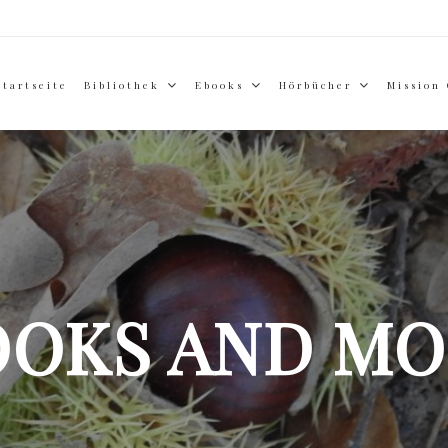
Startseite
Bibliothek
Ebooks
Hörbücher
Mission
OOKS AND MO