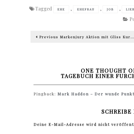
Tagged
,
,
,
EHE
EHEFRAU
JOB
LIE
P
Beitragsnavigation
Previous
Previous
Markenjury Aktion mit Gliss Kur…
post:
ONE THOUGHT O
TAGEBUCH EINER FURC
Pingback:
Mark Haddon – Der wunde Punkt 
SCHREIBE
Deine E-Mail-Adresse wird nicht veröffentl