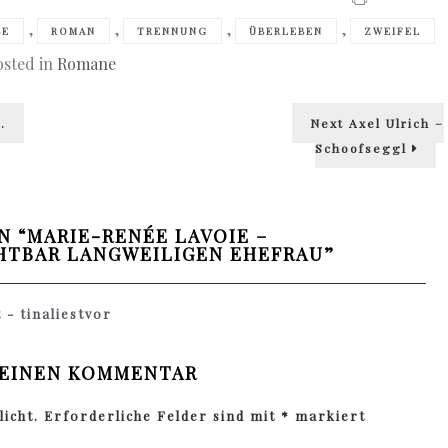
,
,
,
,
BE
ROMAN
TRENNUNG
ÜBERLEBEN
ZWEIFEL
osted in
Romane
Next
.
Next
Axel Ulrich –
post:
Schoofseggl
N “
MARIE-RENÉE LAVOIE –
HTBAR LANGWEILIGEN EHEFRAU
”
- tinaliestvor
 EINEN KOMMENTAR
icht.
Erforderliche Felder sind mit
*
markiert