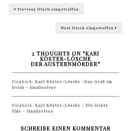
Beitragsnavigation
Previous
Previous
frisch eingetroffen
post:
Next
Next
frisch eingetroffen
post:
2 THOUGHTS ON “
KARI
KÖSTER-LÖSCHE
DER AUSTERNMÖRDER
”
Pingback:
Kari Köster-Lösche -Das Grab im
Deich - tinaliestvor
Pingback:
Kari Köster-Lösche - Die letzte
Tide - tinaliestvor
SCHREIBE EINEN KOMMENTAR