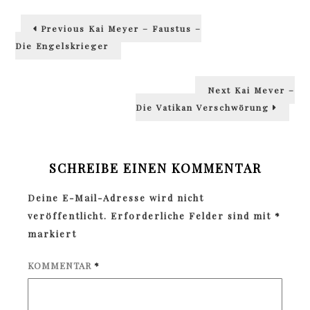
Beitragsnavigation
Previous
Previous
Kai Meyer – Faustus –
post:
Die Engelskrieger
Next
Next
Kai Meyer –
post:
Die Vatikan Verschwörung
SCHREIBE EINEN KOMMENTAR
Deine E-Mail-Adresse wird nicht
veröffentlicht.
Erforderliche Felder sind mit
*
markiert
KOMMENTAR
*