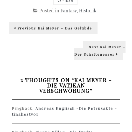
VATIKAN
Posted in
Fantasy
,
Historik
Beitragsnavigation
Previous
Previous
Kai Meyer – Das Gelübde
post:
Next
Next
Kai Meyer –
post:
Der Schattenesser
2 THOUGHTS ON “
KAI MEYER –
DIE VATIKAN
VERSCHWÖRUNG
”
Pingback:
Andreas Englisch -Die Petrusakte -
tinaliestvor