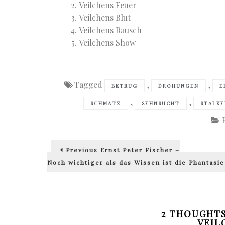
Veilchens Feuer
Veilchens Blut
Veilchens Rausch
Veilchens Show
Tagged
,
,
BETRUG
DROHUNGEN
E
,
,
SCHMATZ
SEHNSUCHT
STALKE
Beitragsnavigation
Previous
Previous
Ernst Peter Fischer –
post:
Noch wichtiger als das Wissen ist die Phantasie
2 THOUGHTS
VEIL