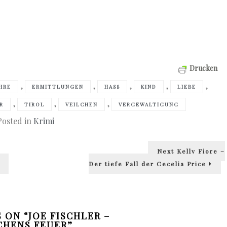
Drucken
,
,
,
,
,
HRE
ERMITTLUNGEN
HASS
KIND
LIEBE
,
,
,
R
TIROL
VEILCHEN
VERGEWALTIGUNG
Posted in
Krimi
Next
Next
Kelly Fiore –
post:
Der tiefe Fall der Cecelia Price
 ON “
JOE FISCHLER –
CHENS FEUER
”