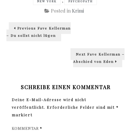
,
NEW YORK
PSYCHOPATH
Posted in
Krimi
Beitragsnavigation
Previous
Previous
Faye Kellerman
post:
– Du sollst nicht lügen
Next
Next
Faye Kellerman –
post:
Abschied von Eden
SCHREIBE EINEN KOMMENTAR
Deine E-Mail-Adresse wird nicht
veröffentlicht.
Erforderliche Felder sind mit
*
markiert
KOMMENTAR
*