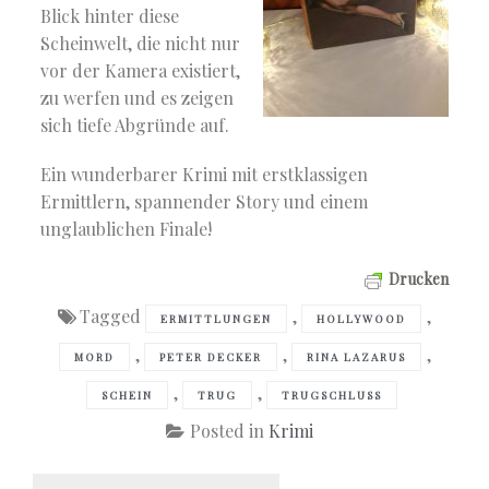
Blick hinter diese
Scheinwelt, die nicht nur
vor der Kamera existiert,
zu werfen und es zeigen
sich tiefe Abgründe auf.
Ein wunderbarer Krimi mit erstklassigen
Ermittlern, spannender Story und einem
unglaublichen Finale!
Drucken
Tagged
,
,
ERMITTLUNGEN
HOLLYWOOD
,
,
,
MORD
PETER DECKER
RINA LAZARUS
,
,
SCHEIN
TRUG
TRUGSCHLUSS
Posted in
Krimi
Beitragsnavigation
Previous