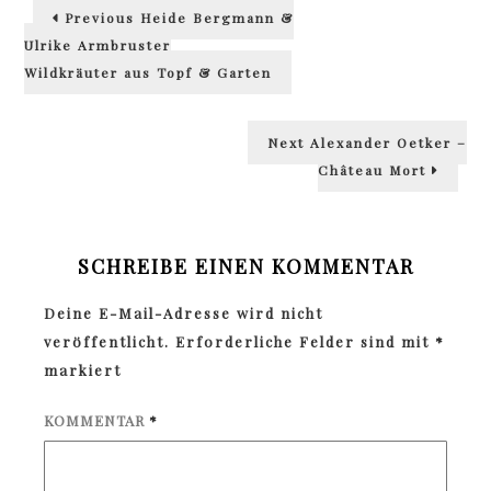
Beitragsnavigation
Previous
Previous
Heide Bergmann &
post:
Ulrike Armbruster
Wildkräuter aus Topf & Garten
Next
Next
Alexander Oetker –
post:
Château Mort
SCHREIBE EINEN KOMMENTAR
Deine E-Mail-Adresse wird nicht
veröffentlicht.
Erforderliche Felder sind mit
*
markiert
KOMMENTAR
*