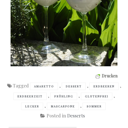
Drucken
Tagged
,
,
,
AMARETTO
DESSERT
ERDBEEREN
,
,
,
ERDBEERZEIT
FRÜHLING
GLUTENFREI
,
,
LECKER
MASCARPONE
SOMMER
Posted in
Desserts