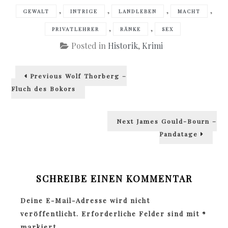
,
,
,
,
GEWALT
INTRIGE
LANDLEBEN
MACHT
,
,
PRIVATLEHRER
RÄNKE
SEX
Posted in
Historik
,
Krimi
Beitragsnavigation
Previous
Previous
Wolf Thorberg –
post:
Fluch des Bokors
Next
Next
James Gould-Bourn –
post:
Pandatage
SCHREIBE EINEN KOMMENTAR
Deine E-Mail-Adresse wird nicht
veröffentlicht.
Erforderliche Felder sind mit
*
markiert