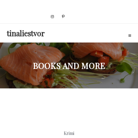
Skip
to
content
tinaliestvor
BOOKS AND MORE
Krimi