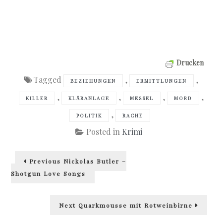
Drucken
Tagged
,
,
BEZIEHUNGEN
ERMITTLUNGEN
,
,
,
,
KILLER
KLÄRANLAGE
MESSEL
MORD
,
POLITIK
RACHE
Posted in
Krimi
Beitragsnavigation
Previous
Previous
Nickolas Butler –
post:
Shotgun Love Songs
Next
Next
Quarkmousse mit Rotweinbirne
post: