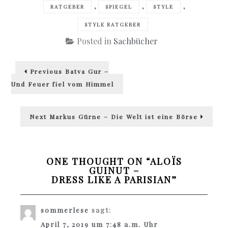
,
,
,
RATGEBER
SPIEGEL
STYLE
STYLE RATGEBER
Posted in
Sachbücher
Beitragsnavigation
Previous
Previous
Batya Gur –
post:
Und Feuer fiel vom Himmel
Next
Next
Markus Gürne – Die Welt ist eine Börse
post:
ONE THOUGHT ON “
ALOÏS
GUINUT –
DRESS LIKE A PARISIAN
”
sommerlese
sagt:
April 7, 2019 um 7:48 a.m. Uhr