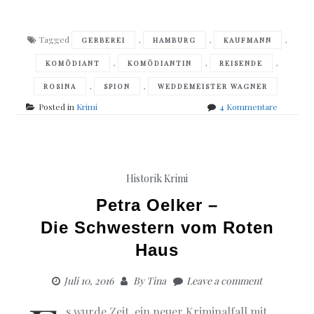
Tagged
,
,
,
GERBEREI
HAMBURG
KAUFMANN
,
,
,
KOMÖDIANT
KOMÖDIANTIN
REISENDE
,
,
ROSINA
SPION
WEDDEMEISTER WAGNER
zu
Posted in
Krimi
4 Kommentare
Petra
Oelker
–
Im
schwarze
Historik
Krimi
Wasser
Petra Oelker –
Die Schwestern vom Roten
Haus
Juli 10, 2016
By
Tina
Leave a comment
s wurde Zeit, ein neuer Kriminalfall mit