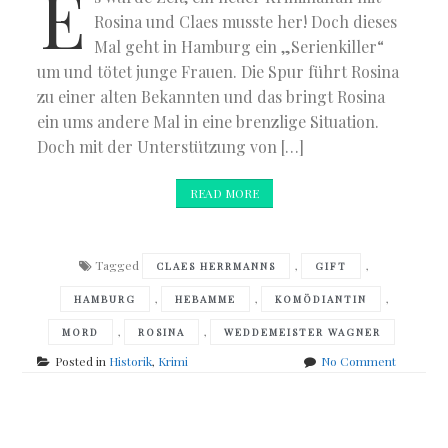
E
Rosina und Claes musste her! Doch dieses
Mal geht in Hamburg ein „Serienkiller“
um und tötet junge Frauen. Die Spur führt Rosina
zu einer alten Bekannten und das bringt Rosina
ein ums andere Mal in eine brenzlige Situation.
Doch mit der Unterstützung von […]
READ MORE
Tagged
,
,
CLAES HERRMANNS
GIFT
,
,
,
HAMBURG
HEBAMME
KOMÖDIANTIN
,
,
MORD
ROSINA
WEDDEMEISTER WAGNER
on
Posted in
Historik
,
Krimi
No Comment
Petra
Oelker
–
Posts
Die