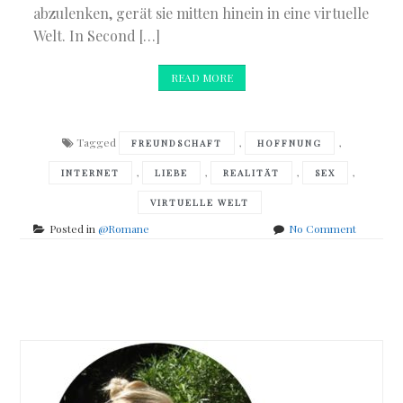
abzulenken, gerät sie mitten hinein in eine virtuelle
Welt. In Second […]
READ MORE
Tagged
,
,
FREUNDSCHAFT
HOFFNUNG
,
,
,
,
INTERNET
LIEBE
REALITÄT
SEX
VIRTUELLE WELT
on
Posted in
@Romane
No Comment
Dorothea
Stiller
–
Posts
Einmal,
keinmal,
navigation
immer
wieder