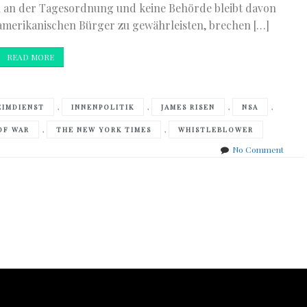
 an der Tagesordnung und keine Behörde bleibt davon
 amerikanischen Bürger zu gewährleisten, brechen […]
READ MORE
,
,
,
,
EIMDIENST
INNENPOLITIK
JAMES RISEN
NSA
,
,
OF WAR
THE NEW YORK TIMES
WHISTLEBLOWER
on
No Comment
James
Risen
–
State
of
War