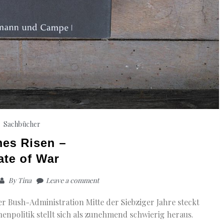
Sachbücher
es Risen –
ate of War
By
Tina
Leave a comment
r Bush-Administration Mitte der Siebziger Jahre steckt
nenpolitik stellt sich als zunehmend schwierig heraus.