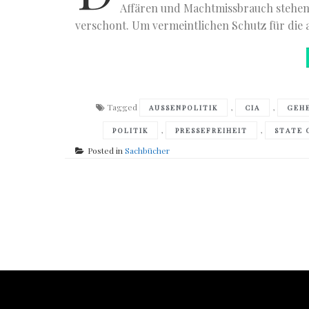
Affären und Machtmissbrauch stehen
verschont. Um vermeintlichen Schutz für die
Tagged
,
,
AUSSENPOLITIK
CIA
GEH
,
,
POLITIK
PRESSEFREIHEIT
STATE 
Posted in
Sachbücher
Posts
navigation