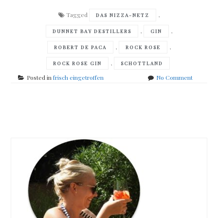
Tagged
,
DAS NIZZA-NETZ
,
,
DUNNET BAY DESTILLERS
GIN
,
,
ROBERT DE PACA
ROCK ROSE
,
ROCK ROSE GIN
SCHOTTLAND
on
Posted in
frisch eingetroffen
No Comment
frisch
eingetro
Posts
navigation