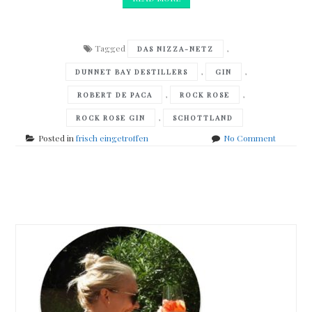
Tagged
,
DAS NIZZA-NETZ
,
,
DUNNET BAY DESTILLERS
GIN
,
,
ROBERT DE PACA
ROCK ROSE
,
ROCK ROSE GIN
SCHOTTLAND
on
Posted in
frisch eingetroffen
No Comment
frisch
eingetro
Posts
navigation