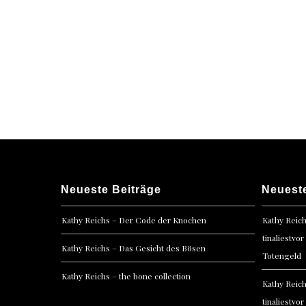
navigation
Neueste Beiträge
Neuest
Kathy Reichs – Der Code der Knochen
Kathy Reic
tinaliestvor
Kathy Reichs – Das Gesicht des Bösen
Totengeld
Kathy Reichs – the bone collection
Kathy Reic
tinaliestvor