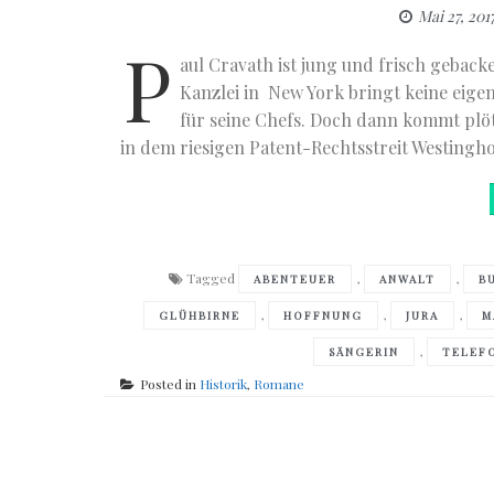
Mai 27, 201
P
aul Cravath ist jung und frisch gebacke
Kanzlei in New York bringt keine eige
für seine Chefs. Doch dann kommt plöt
in dem riesigen Patent-Rechtsstreit Westingh
Tagged
,
,
ABENTEUER
ANWALT
B
,
,
,
GLÜHBIRNE
HOFFNUNG
JURA
M
,
SÄNGERIN
TELEF
Posted in
Historik
,
Romane
Posts