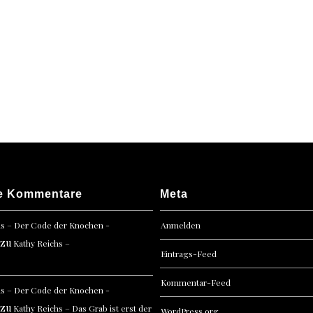
Tage
der
Nacht
e Kommentare
Meta
hs – Der Code der Knochen -
Anmelden
zu
Kathy Reichs –
Eintrags-Feed
Kommentar-Feed
hs – Der Code der Knochen -
zu
Kathy Reichs – Das Grab ist erst der
WordPress.org