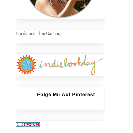
Bin dann mal im Garten…
Folge Mir Auf Pinterest
am
e
n