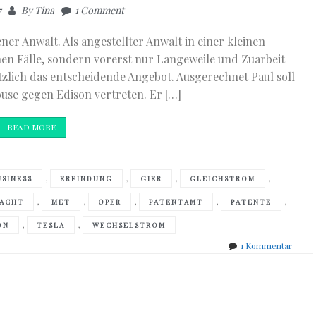
7
By
Tina
1 Comment
ner Anwalt. Als angestellter Anwalt in einer kleinen
nen Fälle, sondern vorerst nur Langeweile und Zuarbeit
zlich das entscheidende Angebot. Ausgerechnet Paul soll
ouse gegen Edison vertreten. Er […]
READ MORE
,
,
,
,
USINESS
ERFINDUNG
GIER
GLEICHSTROM
,
,
,
,
,
ACHT
MET
OPER
PATENTAMT
PATENTE
,
,
ON
TESLA
WECHSELSTROM
zu
1 Kommentar
Grah
Moor
–
Die
letzte